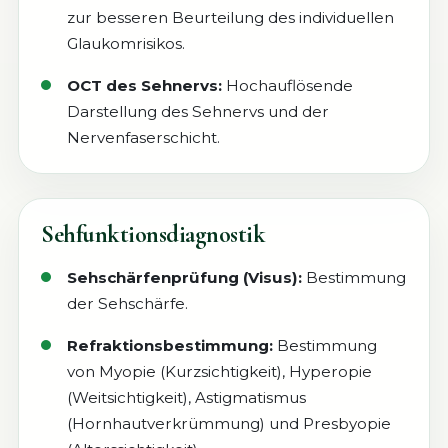
zur besseren Beurteilung des individuellen
Glaukomrisikos.
OCT des Sehnervs:
Hochauflösende
Darstellung des Sehnervs und der
Nervenfaserschicht.
Sehfunktionsdiagnostik
Sehschärfenprüfung (Visus):
Bestimmung
der Sehschärfe.
TERMINSERVICE
Terminanfrage
Refraktionsbestimmung:
Bestimmung
AKTUELLES
von Myopie (Kurzsichtigkeit), Hyperopie
Dieses Kontaktformular dient der
Neuigkeiten aus der Praxis
Übermittlung eines Terminwunsches.
(Weitsichtigkeit), Astigmatismus
Angaben zum gewünschten Termin oder zur
(Hornhautverkrümmung) und Presbyopie
Verfügbarkeit können direkt im