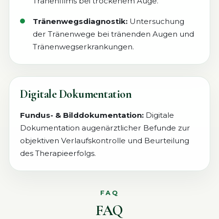
Tränenfilms bei trockenem Auge.
Als Forschungspraxis sammeln wir Daten
zur diabetischen Retinopathie und werden
Tränenwegsdiagnostik:
Untersuchung
unsere Ergebnisse am 18. September in
der Tränenwege bei tränenden Augen und
Wiesbaden präsentieren.
Tränenwegserkrankungen.
Ich akzeptiere die
Datenschutzerklärung
und
Schließen
willige in die Verarbeitung meiner Daten ein.
*
Nachricht senden
Digitale Dokumentation
Fundus- & Bilddokumentation:
Digitale
Dokumentation augenärztlicher Befunde zur
objektiven Verlaufskontrolle und Beurteilung
des Therapieerfolgs.
FAQ
FAQ